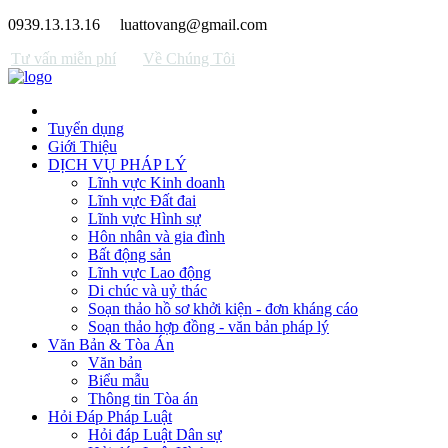
0939.13.13.16
luattovang@gmail.com
Tư vấn miễn phí
Về Chúng Tôi
Tuyển dụng
Giới Thiệu
DỊCH VỤ PHÁP LÝ
Lĩnh vực Kinh doanh
Lĩnh vực Đất đai
Lĩnh vực Hình sự
Hôn nhân và gia đình
Bất động sản
Lĩnh vực Lao động
Di chúc và uỷ thác
Soạn thảo hồ sơ khởi kiện - đơn kháng cáo
Soạn thảo hợp đồng - văn bản pháp lý
Văn Bản & Tòa Án
Văn bản
Biểu mẫu
Thông tin Tòa án
Hỏi Đáp Pháp Luật
Hỏi đáp Luật Dân sự