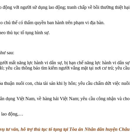
 động với người sử dụng lao động; tranh chấp về bồi thường thiệt hại
o chủ thể có thẩm quyền ban hành trên phạm vi địa bàn.
eo thủ tục tố tụng hình sự.
hư sau:
ười mất năng lực hành vi dân sự, bị hạn chế năng lực hành vi dân sự
đó; yêu cầu thông báo tìm kiếm người vắng mặt tại nơi cư trú; yêu cầu
a thuận nuôi con, chia tài sản khi ly hôn; yêu cầu chấm dứt việc nuôi
 dân dụng Việt Nam, về hàng hải Việt Nam; yêu cầu công nhận và cho
ề lao động,…
 vụ tư vấn, hỗ trợ thủ tục tố tụng tại Tòa án Nhân dân huyện Châu