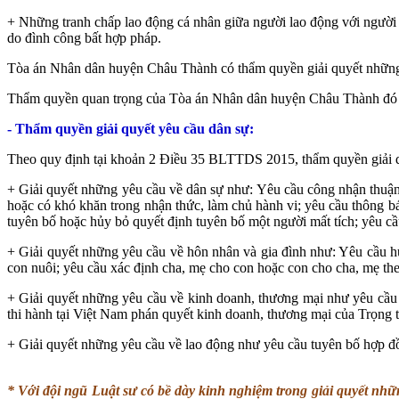
+ Những tranh chấp lao động cá nhân giữa người lao động với người s
do đình công bất hợp pháp.
Tòa án Nhân dân huyện Châu Thành có thẩm quyền giải quyết những t
Thẩm quyền quan trọng của Tòa án Nhân dân huyện Châu Thành đó là xét
- Thẩm quyền giải quyết yêu cầu dân sự:
Theo quy định tại khoản 2 Điều 35 BLTTDS 2015, thẩm quyền giải 
+ Giải quyết những yêu cầu về dân sự như: Yêu cầu công nhận thuận 
hoặc có khó khăn trong nhận thức, làm chủ hành vi; yêu cầu thông báo
tuyên bố hoặc hủy bỏ quyết định tuyên bố một người mất tích; yêu c
+ Giải quyết những yêu cầu về hôn nhân và gia đình như: Yêu cầu hủy 
con nuôi; yêu cầu xác định cha, mẹ cho con hoặc con cho cha, mẹ th
+ Giải quyết những yêu cầu về kinh doanh, thương mại như yêu cầu 
thi hành tại Việt Nam phán quyết kinh doanh, thương mại của Trọng 
+ Giải quyết những yêu cầu về lao động như yêu cầu tuyên bố hợp đồ
* Với đội ngũ Luật sư có bề dày kinh nghiệm trong giải quyết nhữ