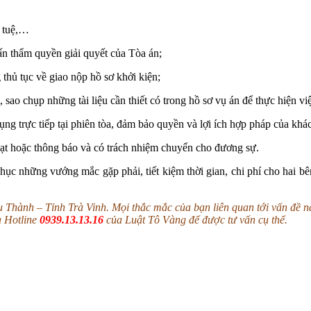
í tuệ,…
vấn thẩm quyền giải quyết của Tòa án;
thủ tục về giao nộp hồ sơ khởi kiện;
, sao chụp những tài liệu cần thiết có trong hồ sơ vụ án để thực hiện 
tụng trực tiếp tại phiên tòa, đảm bảo quyền và lợi ích hợp pháp của khá
ạt hoặc thông báo và có trách nhiệm chuyển cho đương sự.
ục những vướng mắc gặp phải, tiết kiệm thời gian, chi phí cho hai bê
 Thành – Tỉnh Trà Vinh. Mọi thắc mắc của bạn liên quan tới vấn đề n
a Hotline
0939.13.13.16
của Luật Tô Vàng để được tư vấn cụ thể.