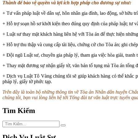
Thành để bảo vệ quyền và lợi ích hợp pháp cho đương sự như:
+ Tư vấn pháp luật về dân sự, hôn nhân gia đình, lao động, sở hữu tr
+ Hỗ trợ soạn hồ sơ khởi kiện theo đúng quy định của pháp luật; tư 
+ Luật sư thay mặt khách hàng liên hệ với Tòa án để thực hiện những 
+ Hỗ trợ thu thập và cung cấp tài liệu, chứng cứ cho Tòa án; ghi chép
+ Đội ngũ Luật sư, chuyên gia pháp lý, tham gia việc hòa giải, tranh 
+ Thay mặt đương sự nhận giấy tờ, văn bản tố tụng mà Tòa án tống đ
+ Dịch vụ Luật Tô Vàng chúng tôi sẽ giúp khách hàng có thể khắc ph
pháp lý, giấy tờ phức tạp.
Trên đây là toàn bộ những thông tin về Tòa án Nhân dân huyện Châu
chúng tôi, bạn vui lòng liên hệ tới Tổng đài tư vấn luật trực tuyến qu
Tìm Kiếm
Dịch Vụ Luật Sư