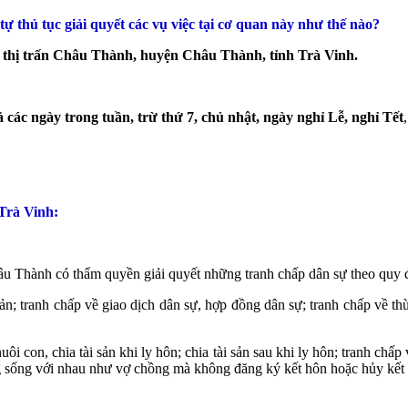
 thủ tục giải quyết các vụ việc tại cơ quan này như thế nào?
thị trấn Châu Thành, huyện Châu Thành, tỉnh Trà Vinh​.
ả các ngày trong tuần, trừ thứ 7, chủ nhật, ngày nghỉ Lễ, nghỉ Tết
Trà Vinh:
u Thành có thẩm quyền giải quyết những tranh chấp dân sự theo qu
; tranh chấp về giao dịch dân sự, hợp đồng dân sự; tranh chấp về thừa
i con, chia tài sản khi ly hôn; chia tài sản sau khi ly hôn; tranh chấp
ng sống với nhau như vợ chồng mà không đăng ký kết hôn hoặc hủy kết 