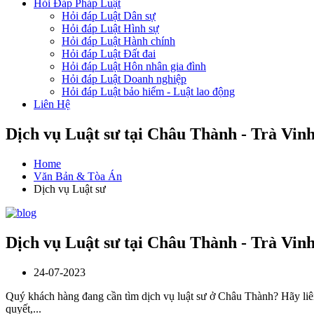
Hỏi Đáp Pháp Luật
Hỏi đáp Luật Dân sự
Hỏi đáp Luật Hình sự
Hỏi đáp Luật Hành chính
Hỏi đáp Luật Đất đai
Hỏi đáp Luật Hôn nhân gia đình
Hỏi đáp Luật Doanh nghiệp
Hỏi đáp Luật bảo hiểm - Luật lao động
Liên Hệ
Dịch vụ Luật sư tại Châu Thành - Trà Vin
Home
Văn Bản & Tòa Án
Dịch vụ Luật sư
Dịch vụ Luật sư tại Châu Thành - Trà Vin
24-07-2023
Quý khách hàng đang cần tìm dịch vụ luật sư ở Châu Thành? Hãy li
quyết,...