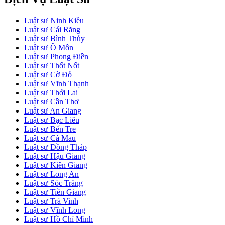
Luật sư Ninh Kiều
Luật sư Cái Răng
Luật sư Bình Thủy
Luật sư Ô Môn
Luật sư Phong Điền
Luật sư Thốt Nốt
Luật sư Cờ Đỏ
Luật sư Vĩnh Thạnh
Luật sư Thới Lai
Luật sư Cần Thơ
Luật sư An Giang
Luật sư Bạc Liêu
Luật sư Bến Tre
Luật sư Cà Mau
Luật sư Đồng Tháp
Luật sư Hậu Giang
Luật sư Kiên Giang
Luật sư Long An
Luật sư Sóc Trăng
Luật sư Tiền Giang
Luật sư Trà Vinh
Luật sư Vĩnh Long
Luật sư Hồ Chí Minh