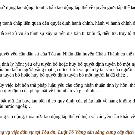
ử dụng lao động; tranh chấp lao động tập thể về quyền giữa tập thể lao
ranh chấp liên quan đến quyết định hành chính, hành vi hành chính d
 xử vụ án hình sự xảy ra trên địa bàn bị khởi tố, điều tra, truy tố th
quyết yêu cầu dân sự của Tòa án Nhân dân huyện Châu Thành cụ thể n
tình ly hôn; yêu cầu tuyên bố hoặc hủy bỏ quyết định tuyên bố một ng
 tìm kiếm người vắng mặt tại nơi cư trú và quản lý tài sản của người 
ầu tuyên bố hoặc hủy bỏ quyết định tuyên bố một người là đã chết;…
việc kết hôn trái pháp luật; yêu cầu công nhận thuận tình ly hôn, thỏ
eo quy định của pháp luật về hôn nhân và gia đình;…
bắt giữ tàu bay, tàu biển theo quy định của pháp luật về hàng không
tài nước ngoài;…
ng lao động, thỏa ước lao động tập thể vô hiệu và các yêu cầu khác v
ng vụ việc dân sự tại Tòa án, Luật Tô Vàng sẵn sàng cung cấp dịch