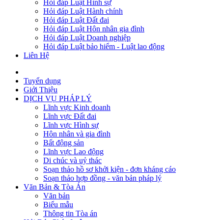
Hỏi đáp Luật Hình sự
Hỏi đáp Luật Hành chính
Hỏi đáp Luật Đất đai
Hỏi đáp Luật Hôn nhân gia đình
Hỏi đáp Luật Doanh nghiệp
Hỏi đáp Luật bảo hiểm - Luật lao động
Liên Hệ
Tuyển dụng
Giới Thiệu
DỊCH VỤ PHÁP LÝ
Lĩnh vực Kinh doanh
Lĩnh vực Đất đai
Lĩnh vực Hình sự
Hôn nhân và gia đình
Bất động sản
Lĩnh vực Lao động
Di chúc và uỷ thác
Soạn thảo hồ sơ khởi kiện - đơn kháng cáo
Soạn thảo hợp đồng - văn bản pháp lý
Văn Bản & Tòa Án
Văn bản
Biểu mẫu
Thông tin Tòa án