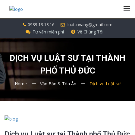
0939.13.13.16
luattovang@gmail.com
Tư vấn miễn phí
Về Chúng Tôi
DỊCH VỤ LUẬT SƯ TẠI THÀNH
PHỐ THỦ ĐỨC
Home
Văn Bản & Tòa Án
Dịch vụ Luật sư
Dịch vụ Luật sư tại Thành phố Thủ Đức