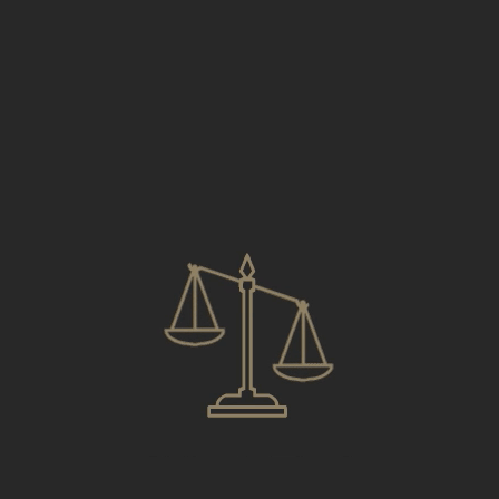
trong trường hợp có thiệt hại xảy ra do lỗi
của một bên
+ Trường hợp người lao động tự ý chấm dứt hợp đồng
với Công ty không lý do:
Nếu việc người lao động tự ý chấm dứt hợp đồng
với Công ty không lý do và Công ty chứng minh
được có thiệt hại xảy ra thì ngoài mất khoản tiền
đặt cọc đã nộp vào Công ty thì người lao động còn
phải bồi thường thêm cho Công ty theo đúng
thiệt hại hợp lý mà Công ty chứng minh được.
+ Trường hợp hủy đơn hàng do phía Công ty phái cử
hoặc Công ty tiếp nhận ở nước ngoài:
Nếu hủy đơn hàng vì lỗi của Công ty phái cử hoặc
Công ty tiếp nhận thì người lao động sẽ được
nhận lại hết những khoản phí đã đóng tại Công ty.