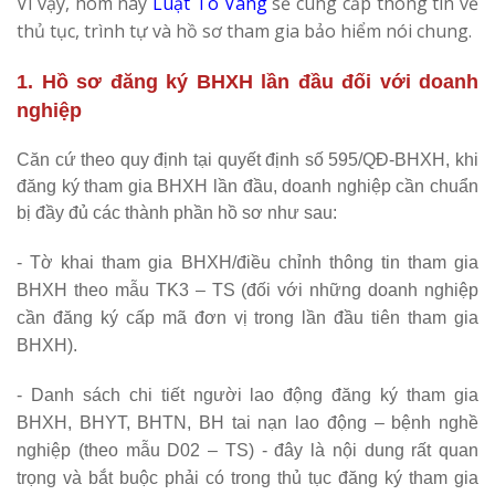
Vì vậy, hôm nay
Luật Tô Vàng
sẽ cung cấp thông tin về
thủ tục, trình tự và hồ sơ tham gia bảo hiểm nói chung.
1. Hồ sơ đăng ký BHXH lần đầu đối với doanh
nghiệp
Căn cứ theo quy định tại quyết định số 595/QĐ-BHXH, khi
đăng ký tham gia BHXH lần đầu, doanh nghiệp cần chuẩn
bị đầy đủ các thành phần hồ sơ như sau:
- Tờ khai tham gia BHXH/điều chỉnh thông tin tham gia
BHXH theo mẫu TK3 – TS (đối với n
hững doanh nghiệp
cần đăng ký cấp mã đơn vị trong lần đầu tiên tham gia
BHXH).
- Danh sách chi tiết người lao động đăng ký tham gia
BHXH, BHYT, BHTN, BH tai nạn lao động – bệnh nghề
nghiệp (theo mẫu D02 – TS) - đây là nội dung rất
quan
trọng và bắt buộc phải có trong thủ tục đăng ký tham gia